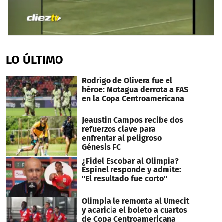
0
seconds
of
LO ÚLTIMO
33
seconds
Rodrigo de Olivera fue el
héroe: Motagua derrota a FAS
en la Copa Centroamericana
Jeaustin Campos recibe dos
refuerzos clave para
enfrentar al peligroso
Génesis FC
¿Fidel Escobar al Olimpia?
Espinel responde y admite:
"El resultado fue corto"
Olimpia le remonta al Umecit
y acaricia el boleto a cuartos
de Copa Centroamericana