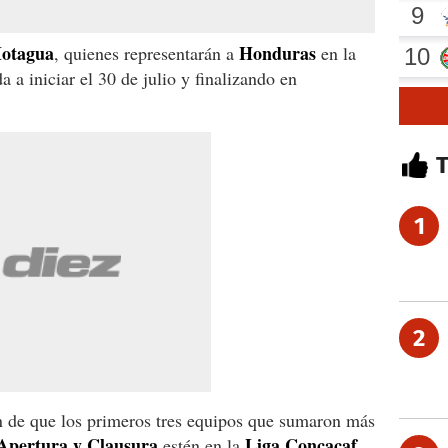
Motagua
Honduras
, quienes representarán a
en la
 a iniciar el 30 de julio y finalizando en
1
2
n de que los primeros tres equipos que sumaron más
Apertura y Clausura
Liga Concacaf
estén en la
.