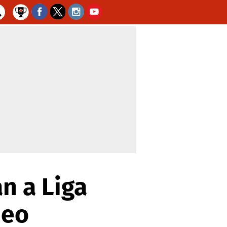
n a Liga
neo