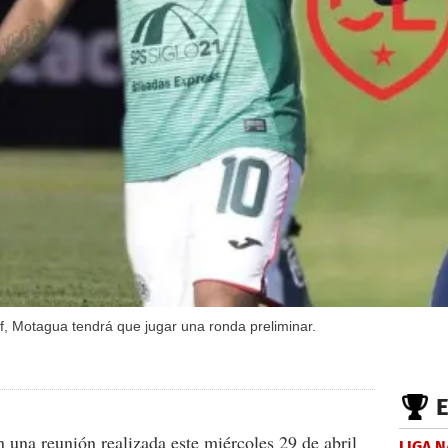
, Motagua tendrá que jugar una ronda preliminar.
 una reunión realizada este miércoles 29 de abril
LIGA 