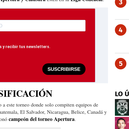
3
4
 y recibir tus newsletters.
5
SUSCRIBIRSE
SIFICACIÓN
LO 
o a este torneo donde solo compiten equipos de
atemala, El Salvador, Nicaragua, Belice, Canadá y
campeón del torneo Apertura
oronó
.