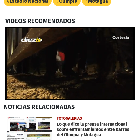
Estadio Nacional
Olimpia
Motagua
VIDEOS RECOMENDADOS
0
NOTICIAS
RELACIONADAS
seconds
of
1
FOTOGALERÍAS
minute,
Lo que dice la prensa internacional
39
sobre enfrentamientos entre barras
seconds
del Olimpia y Motagua