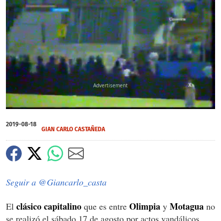
X
0
seconds
2019-08-18
of
GIAN CARLO CASTAÑEDA
3
minutes,
36
seconds
Seguir a @Giancarlo_casta
clásico capitalino
Olimpia
Motagua
El
que es entre
y
no
se realizó el sábado 17 de agosto por actos vandálicos