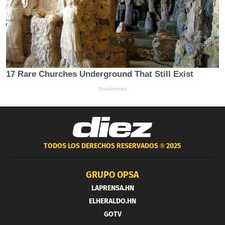
TODOS LOS DERECHOS RESERVADOS ®
2025
GRUPO OPSA
LAPRENSA.HN
ELHERALDO.HN
GOTV