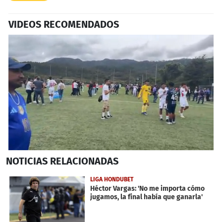
VIDEOS RECOMENDADOS
0
NOTICIAS
RELACIONADAS
seconds
of
14
LIGA HONDUBET
minutes,
Héctor Vargas: 'No me importa cómo
13
jugamos, la final había que ganarla'
seconds