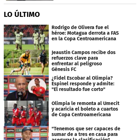
LO ÚLTIMO
Rodrigo de Olivera fue el
héroe: Motagua derrota a FAS
en la Copa Centroamericana
Jeaustin Campos recibe dos
refuerzos clave para
enfrentar al peligroso
Génesis FC
¿Fidel Escobar al Olimpia?
Espinel responde y admite:
"El resultado fue corto"
Olimpia le remonta al Umecit
y acaricia el boleto a cuartos
de Copa Centroamericana
"Tenemos que ser capaces de
sumar de a tres en casa para
asegurar la clasificación"