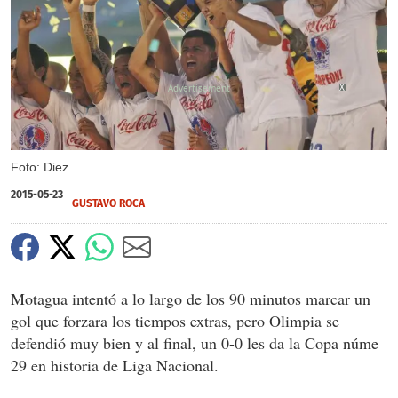
X
X
X
X
X
X
Foto: Diez
2015-05-23
GUSTAVO ROCA
Motagua intentó a lo largo de los 90 minutos marcar un
gol que forzara los tiempos extras, pero Olimpia se
defendió muy bien y al final, un 0-0 les da la Copa núme
29 en historia de Liga Nacional.