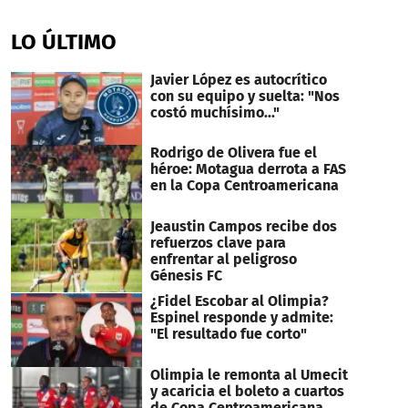
0
seconds
of
LO ÚLTIMO
3
minutes,
33
Javier López es autocrítico
seconds
con su equipo y suelta: "Nos
costó muchísimo..."
Rodrigo de Olivera fue el
héroe: Motagua derrota a FAS
en la Copa Centroamericana
Jeaustin Campos recibe dos
refuerzos clave para
enfrentar al peligroso
Génesis FC
¿Fidel Escobar al Olimpia?
Espinel responde y admite:
"El resultado fue corto"
Olimpia le remonta al Umecit
y acaricia el boleto a cuartos
de Copa Centroamericana