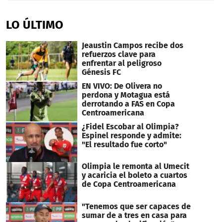
0
seconds
of
LO ÚLTIMO
1
minute,
15
Jeaustin Campos recibe dos
seconds
refuerzos clave para
enfrentar al peligroso
Génesis FC
EN VIVO: De Olivera no
perdona y Motagua está
derrotando a FAS en Copa
Centroamericana
¿Fidel Escobar al Olimpia?
Espinel responde y admite:
"El resultado fue corto"
Olimpia le remonta al Umecit
y acaricia el boleto a cuartos
de Copa Centroamericana
"Tenemos que ser capaces de
sumar de a tres en casa para