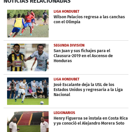
NOTICIAS
RELACIONADAS
seconds
of
1
LIGA HONDUBET
minute,
Wilson Palacios regresa a las canchas
48
con el Olimpia
seconds
SEGUNDA DIVISIÓN
San Juan y sus fichajes para el
Clausura-2019 en el Ascenso de
Honduras
LIGA HONDUBET
José Escalante deja la USL de los
Estados Unidos y regresaría a la Liga
Nacional
LEGIONARIOS
Henry Figueroa se instala en Costa Rica
y ya conoció el Alejandro Morera Soto