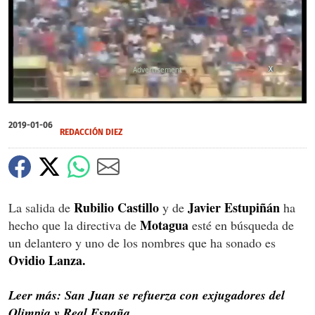
X
0
of
2019-01-06
1
REDACCIÓN DIEZ
minute,
23
seconds
Rubilio Castillo
Javier Estupiñán
La salida de
y de
ha
Motagua
hecho que la directiva de
esté en búsqueda de
un delantero y uno de los nombres que ha sonado es
Ovidio Lanza.
Leer más: San Juan se refuerza con exjugadores del
Olimpia y Real España