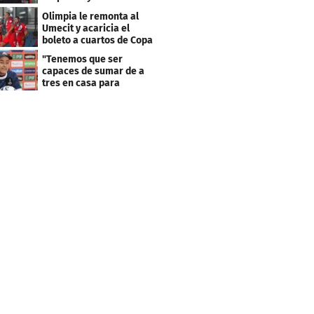
resultado fue corto"
Olimpia le remonta al
Umecit y acaricia el
boleto a cuartos de Copa
Centroamericana
"Tenemos que ser
capaces de sumar de a
tres en casa para
asegurar la
clasificación"