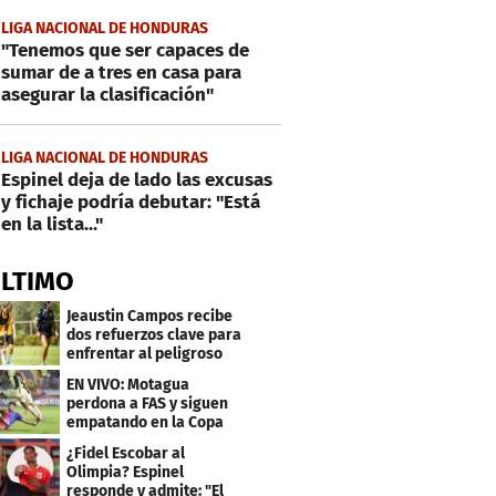
LIGA NACIONAL DE HONDURAS
"Tenemos que ser capaces de
sumar de a tres en casa para
asegurar la clasificación"
LIGA NACIONAL DE HONDURAS
Espinel deja de lado las excusas
y fichaje podría debutar: "Está
en la lista..."
ÚLTIMO
Jeaustin Campos recibe
dos refuerzos clave para
enfrentar al peligroso
Génesis FC
EN VIVO: Motagua
perdona a FAS y siguen
empatando en la Copa
Centroamericana
¿Fidel Escobar al
Olimpia? Espinel
responde y admite: "El