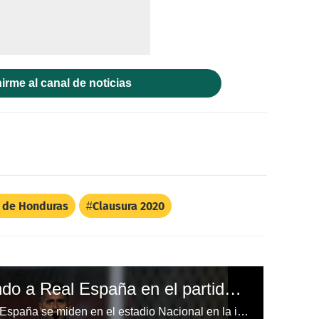
irme al canal de noticias
l de Honduras
Clausura 2020
Motagua está venciendo a Real España en el partido de ida de las semifinales del Clausura
EN DIRECTO | Motagua y Real España se miden en el estadio Nacional en la ida de las semifinales