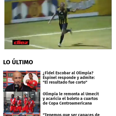
0
seconds
of
LO ÚLTIMO
3
minutes,
19
¿Fidel Escobar al Olimpia?
seconds
Espinel responde y admite:
"El resultado fue corto"
Olimpia le remonta al Umecit
y acaricia el boleto a cuartos
de Copa Centroamericana
"Tenemos que ser capaces de