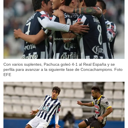
X
Con varios suplentes, Pachuca goleó 4-1 al Real España y se
perfila para avanzar a la siguiente fase de Concachampions. Foto
EFE