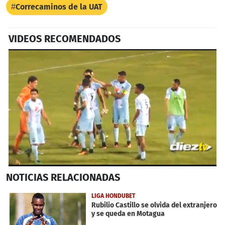
Correcaminos de la UAT
VIDEOS RECOMENDADOS
0
NOTICIAS
RELACIONADAS
seconds
of
1
LIGA HONDUBET
minute,
Rubilio Castillo se olvida del extranjero
13
y se queda en Motagua
seconds