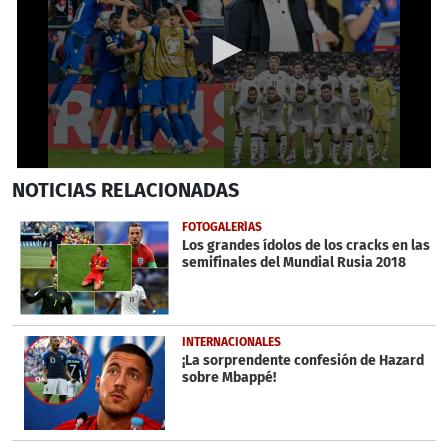
0
NOTICIAS
RELACIONADAS
seconds
of
1
FOTOGALERÍAS
minute,
Los grandes ídolos de los cracks en las
43
semifinales del Mundial Rusia 2018
seconds
INTERNACIONALES
¡La sorprendente confesión de Hazard
sobre Mbappé!