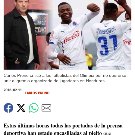
X
X
X
Carlos Prono criticó a los futbolistas del Olimpia por no quererse
unir al gremio organizado de jugadores en Honduras.
2016-02-11
CARLOS PRONO
Estas últimas horas todas las portadas de la prensa
deportiva han estado encasilladas al pleito
que