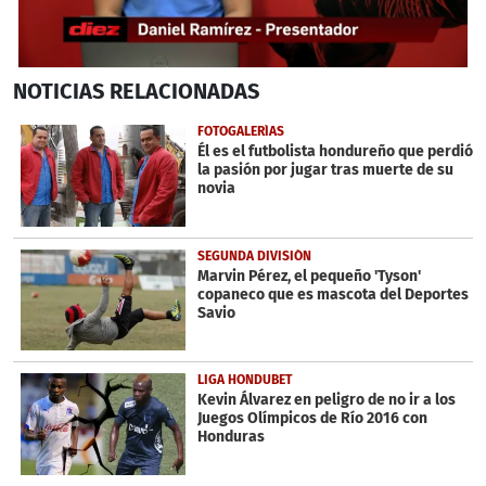
0
NOTICIAS
RELACIONADAS
seconds
of
4
FOTOGALERÍAS
minutes,
Él es el futbolista hondureño que perdió
32
la pasión por jugar tras muerte de su
seconds
novia
SEGUNDA DIVISIÓN
Marvin Pérez, el pequeño 'Tyson'
copaneco que es mascota del Deportes
Savio
LIGA HONDUBET
Kevin Álvarez en peligro de no ir a los
Juegos Olímpicos de Río 2016 con
Honduras