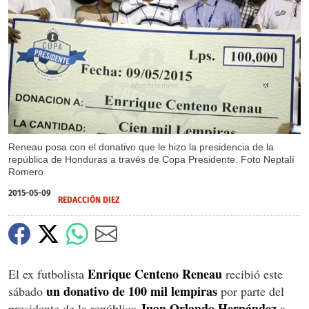
X
X
Reneau posa con el donativo que le hizo la presidencia de la
república de Honduras a través de Copa Presidente. Foto Neptalí
Romero
2015-05-09
REDACCIÓN DIEZ
Enrique Centeno Reneau
El ex futbolista
recibió este
un donativo de 100 mil lempiras
sábado
por parte del
Juan Orlando Hernández
presidente de la república
a