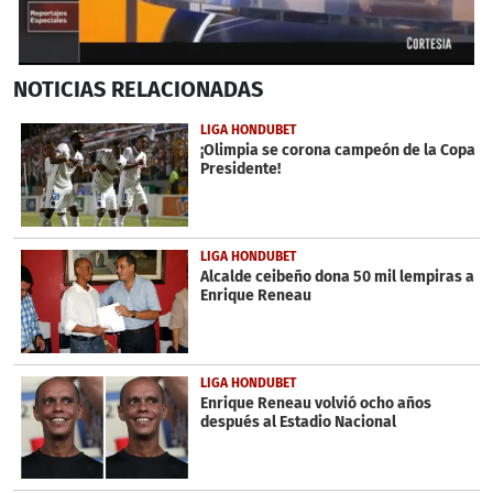
0
NOTICIAS
RELACIONADAS
seconds
of
6
LIGA HONDUBET
minutes,
¡Olimpia se corona campeón de la Copa
5
Presidente!
seconds
LIGA HONDUBET
Alcalde ceibeño dona 50 mil lempiras a
Enrique Reneau
LIGA HONDUBET
Enrique Reneau volvió ocho años
después al Estadio Nacional