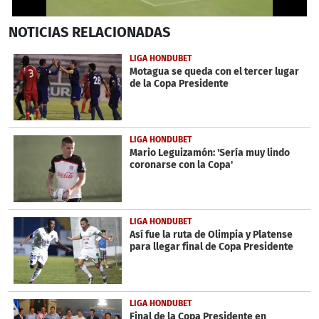
0
NOTICIAS
RELACIONADAS
seconds
of
1
LIGA HONDUBET
minute,
Motagua se queda con el tercer lugar
43
de la Copa Presidente
seconds
LIGA HONDUBET
Mario Leguizamón: 'Sería muy lindo
coronarse con la Copa'
LIGA HONDUBET
Así fue la ruta de Olimpia y Platense
para llegar final de Copa Presidente
LIGA HONDUBET
Final de la Copa Presidente en