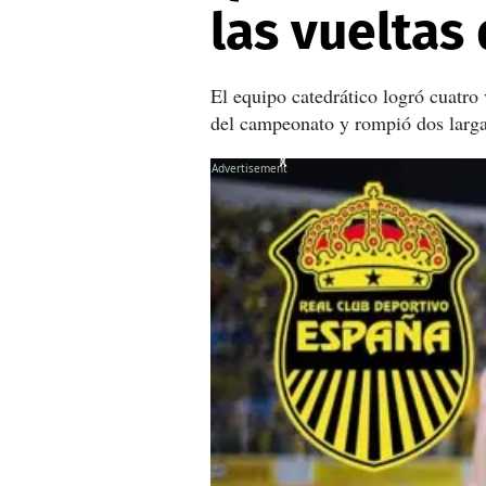
las vueltas
El equipo catedrático logró cuatro
del campeonato y rompió dos larga
X
X
X
X
X
X
X