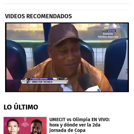
VIDEOS RECOMENDADOS
0
seconds
of
LO ÚLTIMO
54
seconds
UMECIT vs Olimpia EN VIVO:
hora y dónde ver la 2da
jornada de Copa