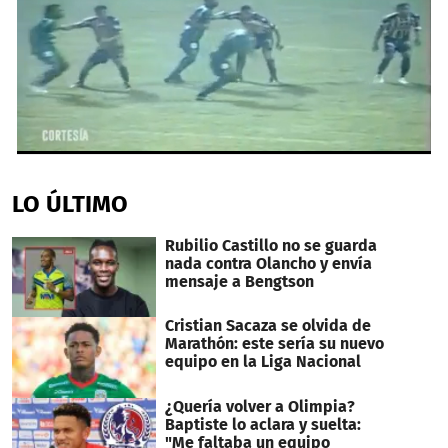
0
seconds
of
LO ÚLTIMO
1
minute,
3
Rubilio Castillo no se guarda
seconds
nada contra Olancho y envía
mensaje a Bengtson
Cristian Sacaza se olvida de
Marathón: este sería su nuevo
equipo en la Liga Nacional
¿Quería volver a Olimpia?
Baptiste lo aclara y suelta:
"Me faltaba un equipo