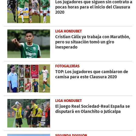
Los jugadores que siguen sin contrato a
33
pocas horas para el inicio del Clausura
seconds
2020
LIGA HONDUBET
Cristian Cálix ya trabaja con Marathón,
pero su situación tomó un giro
inesperado
FOTOGALERÍAS
TOP: Los jugadores que cambiaron de
camisa para este Clausura 2020
LIGA HONDUBET
El juego Real Sociedad-Real España se
disputará en Olanchito o Juticalpa
SEGUNDA DIVISIÓN