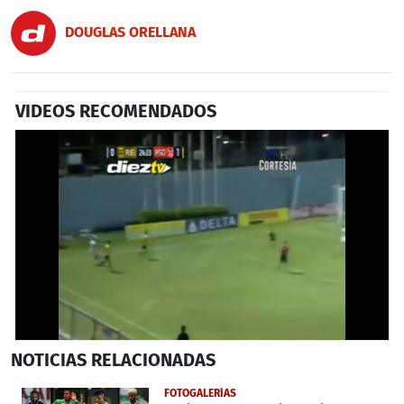
DOUGLAS ORELLANA
VIDEOS RECOMENDADOS
0
NOTICIAS
RELACIONADAS
seconds
of
1
FOTOGALERÍAS
minute,