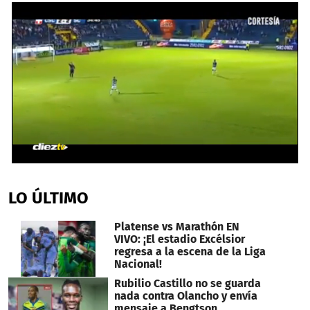
0
seconds
of
LO ÚLTIMO
56
seconds
Platense vs Marathón EN
VIVO: ¡El estadio Excélsior
regresa a la escena de la Liga
Nacional!
Rubilio Castillo no se guarda
nada contra Olancho y envía
mensaje a Bengtson