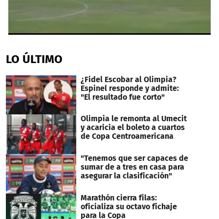
0
seconds
of
LO ÚLTIMO
1
minute,
30
¿Fidel Escobar al Olimpia?
seconds
Espinel responde y admite:
"El resultado fue corto"
Olimpia le remonta al Umecit
y acaricia el boleto a cuartos
de Copa Centroamericana
"Tenemos que ser capaces de
sumar de a tres en casa para
asegurar la clasificación"
Marathón cierra filas:
oficializa su octavo fichaje
para la Copa