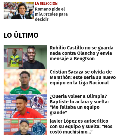
38
LA SELECCIÓN
seconds
Romano pide el
miÃ©rcoles para
decidir
LO ÚLTIMO
Rubilio Castillo no se guarda
nada contra Olancho y envía
mensaje a Bengtson
Cristian Sacaza se olvida de
Marathón: este sería su nuevo
equipo en la Liga Nacional
¿Quería volver a Olimpia?
Baptiste lo aclara y suelta:
"Me faltaba un equipo
grande"
Javier López es autocrítico
con su equipo y suelta: "Nos
costó muchísimo..."