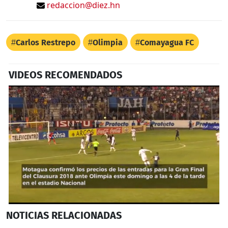
redaccion@diez.hn
Carlos Restrepo
Olimpia
Comayagua FC
VIDEOS RECOMENDADOS
0
NOTICIAS
RELACIONADAS
seconds
of