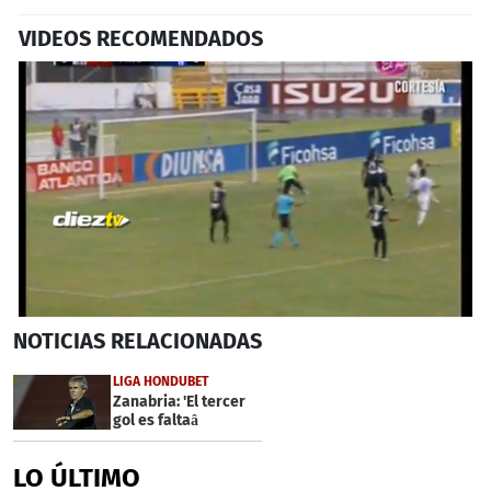
VIDEOS RECOMENDADOS
0
NOTICIAS
RELACIONADAS
seconds
of
31
LIGA HONDUBET
seconds
Zanabria: 'El tercer
gol es faltaâ
LO ÚLTIMO