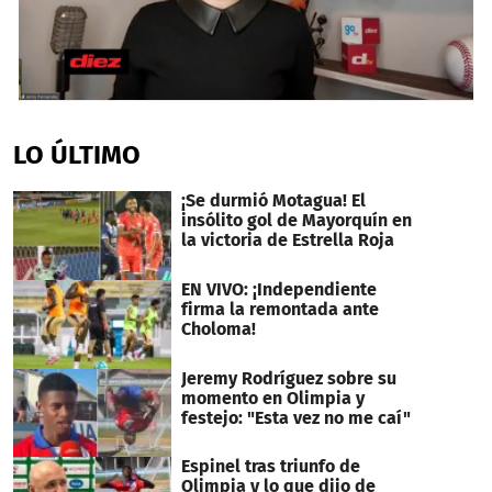
0
seconds
of
LO ÚLTIMO
4
minutes,
3
¡Se durmió Motagua! El
seconds
insólito gol de Mayorquín en
la victoria de Estrella Roja
EN VIVO: ¡Independiente
firma la remontada ante
Choloma!
Jeremy Rodríguez sobre su
momento en Olimpia y
festejo: "Esta vez no me caí"
Espinel tras triunfo de
Olimpia y lo que dijo de