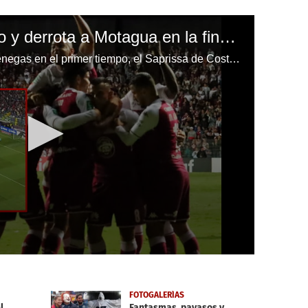
Saprissa pega primero y derrota a Motagua en la final de la Liga de Concacaf
Con un solitario gol de Johan Venegas en el primer tiempo, el Saprissa de Costa Rica derrotó a Motagua en la final de ida de la Liga de Concacaf. El juego de vuelta será el 26 de noviembre en Tegucigalpa.
FOTOGALERÍAS
l
Fantasmas, payasos y