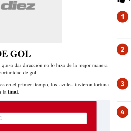
1
2
DE GOL
e quiso dar dirección no lo hizo de la mejor manera
oportunidad de gol.
3
s en el primer tiempo, los 'azules' tuvieron fortuna
final
n la
.
4