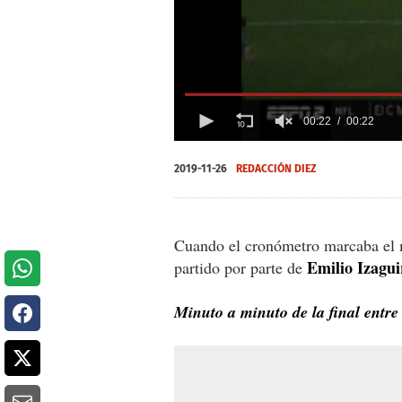
00:22
00:22
0
of
2019-11-26
REDACCIÓN DIEZ
22
seconds
Volume
0%
Cuando el cronómetro marcaba el
Emilio Izagui
partido por parte de
Minuto a minuto de la final entr