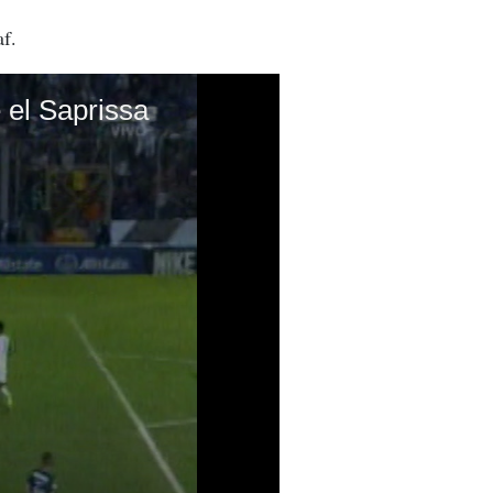
af.
 el Saprissa