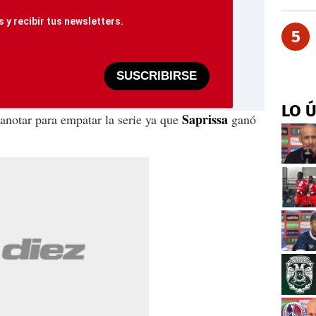
 y recibir tus newsletters.
5
SUSCRIBIRSE
LO 
Saprissa
anotar para empatar la serie ya que
ganó