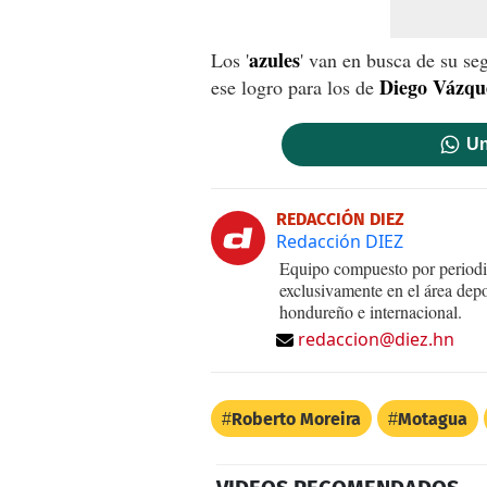
azules
Los '
' van en busca de su seg
Diego Vázqu
ese logro para los de
Un
REDACCIÓN DIEZ
Redacción DIEZ
Equipo compuesto por periodis
exclusivamente en el área dep
hondureño e internacional.
redaccion@diez.hn
Roberto Moreira
Motagua