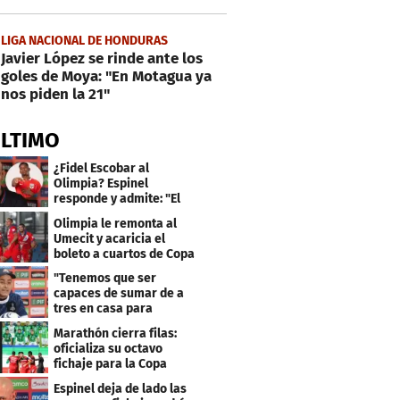
LIGA NACIONAL DE HONDURAS
Javier López se rinde ante los
goles de Moya: "En Motagua ya
nos piden la 21"
ÚLTIMO
¿Fidel Escobar al
Olimpia? Espinel
responde y admite: "El
resultado fue corto"
Olimpia le remonta al
Umecit y acaricia el
boleto a cuartos de Copa
Centroamericana
"Tenemos que ser
capaces de sumar de a
tres en casa para
asegurar la
Marathón cierra filas:
clasificación"
oficializa su octavo
fichaje para la Copa
Centroamericana
Espinel deja de lado las