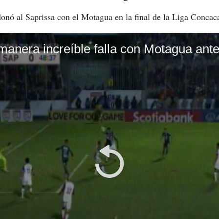
nó al Saprissa con el Motagua en la final de la Liga Concac
anera increíble falla con Motagua ante