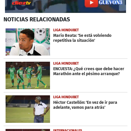
0
NOTICIAS
RELACIONADAS
seconds
of
27
LIGA HONDUBET
seconds
Mario Beata: 'Se está volviendo
repetitiva la situación'
LIGA HONDUBET
ENCUESTA: ¿Qué crees que debe hacer
Marathón ante el pésimo arranque?
LIGA HONDUBET
Héctor Castellón: 'En vez de ir para
adelante, vamos para atrás'
INTERNACIONALES