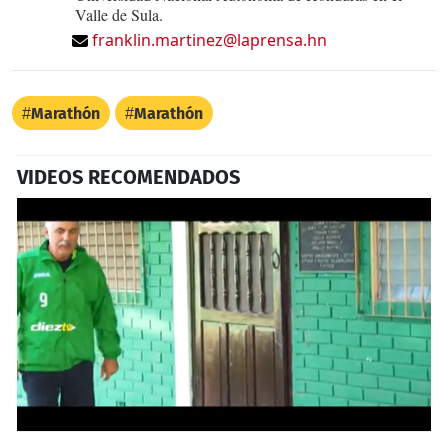
Valle de Sula.
franklin.martinez@laprensa.hn
Marathón
Marathón
VIDEOS RECOMENDADOS
0