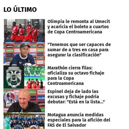
seconds
of
LO ÚLTIMO
50
seconds
Olimpia le remonta al Umecit
y acaricia el boleto a cuartos
de Copa Centroamericana
"Tenemos que ser capaces de
sumar de a tres en casa para
asegurar la clasificación"
Marathón cierra filas:
oficializa su octavo fichaje
para la Copa
Centroamericana
Espinel deja de lado las
excusas y fichaje podría
debutar: "Está en la lista..."
Motagua anuncia medidas
especiales para la afición del
FAS de El Salvador