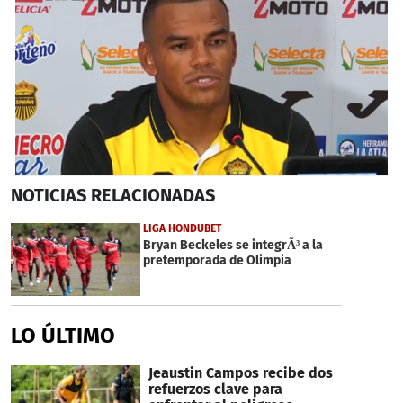
0
NOTICIAS
RELACIONADAS
seconds
of
1
LIGA HONDUBET
minute,
Bryan Beckeles se integrÃ³ a la
26
pretemporada de Olimpia
seconds
LO ÚLTIMO
Jeaustin Campos recibe dos
refuerzos clave para