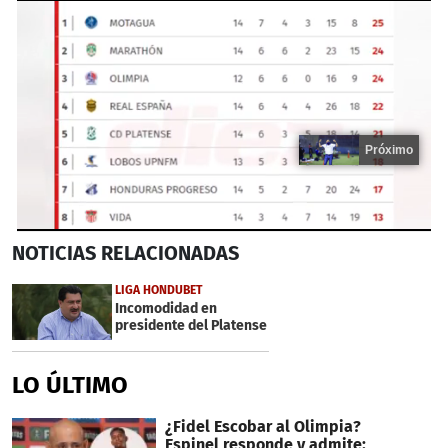
Próximo
0
NOTICIAS
RELACIONADAS
seconds
of
19
LIGA HONDUBET
seconds
Incomodidad en
presidente del Platense
LO ÚLTIMO
¿Fidel Escobar al Olimpia?
Espinel responde y admite: