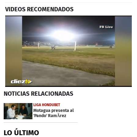
VIDEOS RECOMENDADOS
0
NOTICIAS
RELACIONADAS
seconds
of
47
LIGA HONDUBET
seconds
Motagua presenta al
'Pando' RamÃ­rez
LO ÚLTIMO