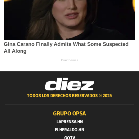
TODOS LOS DERECHOS RESERVADOS ®
2025
GRUPO OPSA
LAPRENSA.HN
ELHERALDO.HN
GOTV