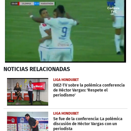
0
NOTICIAS
RELACIONADAS
seconds
of
1
LIGA HONDUBET
minute,
DIEZ-TV sobre la polémica conferencia
39
de Héctor Vargas: 'Respete el
seconds
periodismo'
LIGA HONDUBET
Se fue de la conferencia: La polémica
discusión de Héctor Vargas con un
periodista