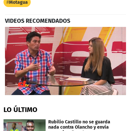
Motagua
VIDEOS RECOMENDADOS
0
seconds
of
LO ÚLTIMO
50
seconds
Rubilio Castillo no se guarda
nada contra Olancho y envía