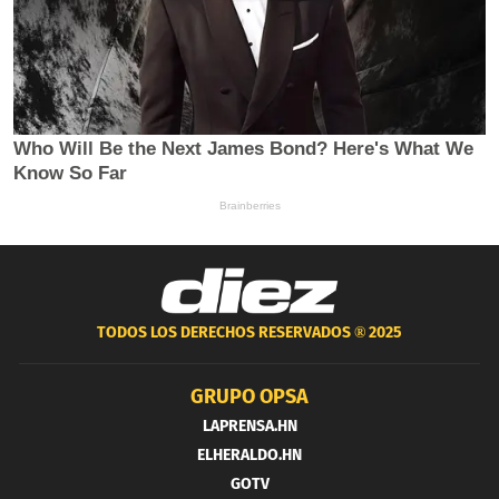
TODOS LOS DERECHOS RESERVADOS ®
2025
GRUPO OPSA
LAPRENSA.HN
ELHERALDO.HN
GOTV