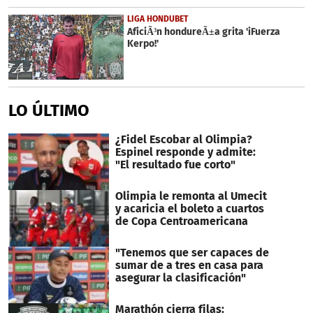
LIGA HONDUBET
AficiÃ³n hondureÃ±a grita 'iFuerza
Kerpo!'
LO ÚLTIMO
¿Fidel Escobar al Olimpia?
Espinel responde y admite:
"El resultado fue corto"
Olimpia le remonta al Umecit
y acaricia el boleto a cuartos
de Copa Centroamericana
"Tenemos que ser capaces de
sumar de a tres en casa para
asegurar la clasificación"
Marathón cierra filas: