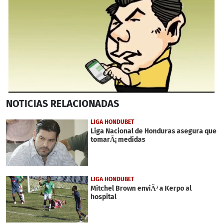
0
NOTICIAS
RELACIONADAS
seconds
of
2
LIGA HONDUBET
minutes,
Liga Nacional de Honduras asegura que
43
tomarÃ¡ medidas
seconds
LIGA HONDUBET
Mitchel Brown enviÃ³ a Kerpo al
hospital