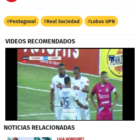
Pentagonal
Real Sociedad
Lobos UPN
VIDEOS RECOMENDADOS
0
NOTICIAS
RELACIONADAS
seconds
of
53
LIGA HONDUBET