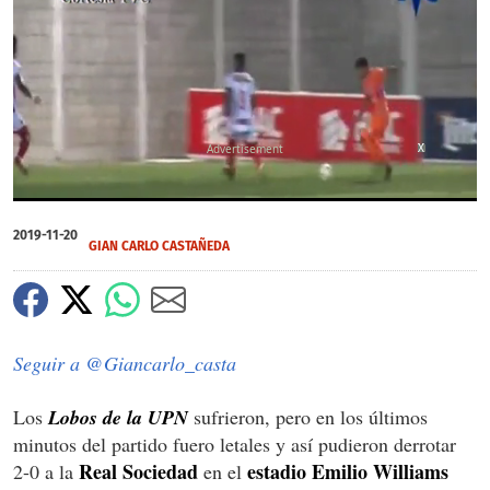
X
X
0
of
2019-11-20
1
GIAN CARLO CASTAÑEDA
minute,
56
seconds
Seguir a @Giancarlo_casta
Los
Lobos de la UPN
sufrieron, pero en los últimos
minutos del partido fuero letales y así pudieron derrotar
Real Sociedad
estadio Emilio Williams
2-0 a la
en el