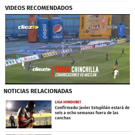
VIDEOS RECOMENDADOS
0
NOTICIAS
RELACIONADAS
seconds
of
1
LIGA HONDUBET
minute,
Confirmado: Javier Estupiñán estará de
36
seis a ocho semanas fuera de las
seconds
canchas