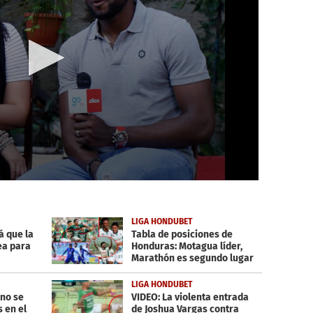
LIGA HONDUBET
á que la
Tabla de posiciones de
ea para
Honduras: Motagua líder,
Marathón es segundo lugar
y Juticalpa sorprende
LIGA HONDUBET
ano se
VIDEO: La violenta entrada
s en el
de Joshua Vargas contra