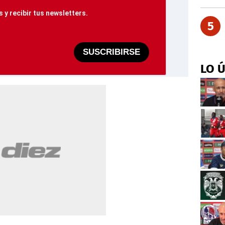
 y recibir tus newsletters.
5
SUSCRIBIRSE
LO 