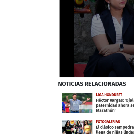
0
NOTICIAS
RELACIONADAS
seconds
of
6
LIGA HONDUBET
minutes,
Héctor Vargas: 'Ojal
39
paternidad ahora s
seconds
Volume
Marathón'
0%
FOTOGALERÍAS
El clásico sampedr
llena de niñas linda