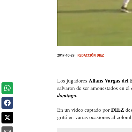
0
seconds
2017-10-29
REDACCIÓN DIEZ
of
0
seconds
Volume
0%
Allans Vargas del
Los jugadores
salvaron de ser amonestados en el
domingo.
DIEZ
En un video captado por
des
gritó en varias ocasiones al colom