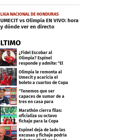
LIGA NACIONAL DE HONDURAS
UMECIT vs Olimpia EN VIVO: hora
y dónde ver en directo
ÚLTIMO
¿Fidel Escobar al
Olimpia? Espinel
responde y admite: "El
resultado fue corto"
Olimpia le remonta al
Umecit y acaricia el
boleto a cuartos de Copa
Centroamericana
"Tenemos que ser
capaces de sumar de a
tres en casa para
asegurar la
Marathón cierra filas:
clasificación"
oficializa su octavo
fichaje para la Copa
Centroamericana
Espinel deja de lado las
excusas y fichaje podría