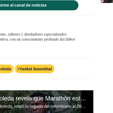
irme al canal de noticias
tas, editores y diseñadores especializados
ortiva, con un conocimiento profundo del fútbol
boleda
Yankel Rosenthal
Esposa de Yustin Arboleda revela que Marathón está endeudado con el delantero
Paula Vivas, pareja de Yustin Arboleda, relató la llegada del colombiano al Olimpia y confiesa que quedaron esperando el contrato de Marathón para firmarlo.