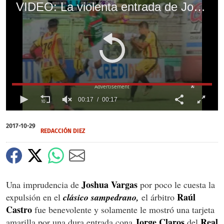
VIDEO: La violenta entrada de Joshua Vargas contra Jorge Claros en el clásico sampedrano
X
00:17
00:17
0
of
2017-10-29
17
REDACCIÓN DIEZ
seconds
Joshua Vargas
Una imprudencia de
por poco le cuesta la
Raúl
expulsión en el
clásico sampedrano,
el árbitro
Castro
fue benevolente y solamente le mostró una tarjeta
Jorge Claros
Real
amarilla por una dura entrada cona
del