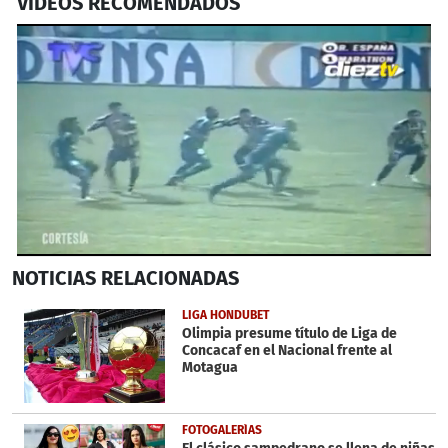
VIDEOS RECOMENDADOS
0
NOTICIAS
RELACIONADAS
seconds
of
1
LIGA HONDUBET
minute,
Olimpia presume título de Liga de
3
Concacaf en el Nacional frente al
seconds
Motagua
FOTOGALERÍAS