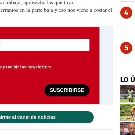
su trabajo, aprovechó las que tuvo,
rramos en la parte baja y eso nos viene a costar el
4
5
 y recibir tus newsletters.
LO 
SUSCRIBIRSE
irme al canal de noticias