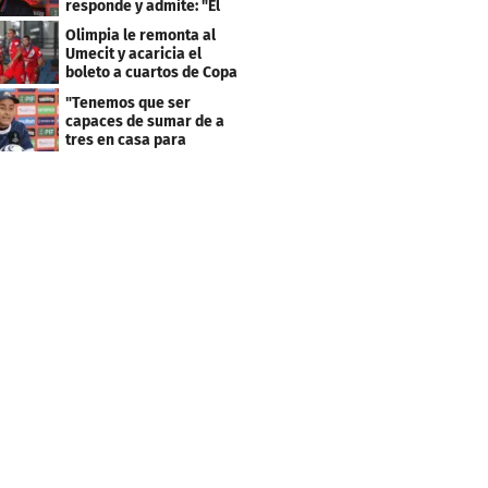
responde y admite: "El
resultado fue corto"
Olimpia le remonta al
Umecit y acaricia el
boleto a cuartos de Copa
Centroamericana
"Tenemos que ser
capaces de sumar de a
tres en casa para
asegurar la
clasificación"