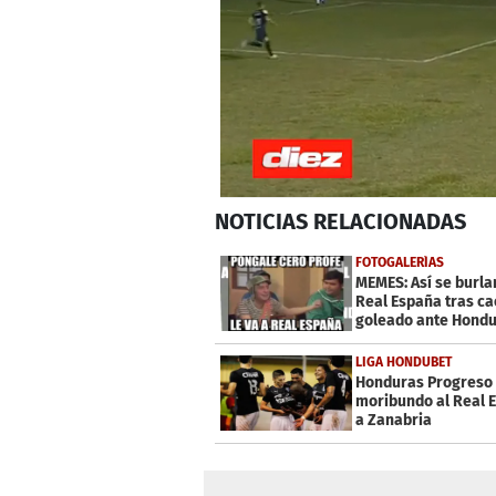
0
NOTICIAS
RELACIONADAS
seconds
of
30
FOTOGALERÍAS
seconds
Volume
MEMES: Así se burla
0%
Real España tras ca
goleado ante Hond
Progreso
LIGA HONDUBET
Honduras Progreso 
moribundo al Real 
a Zanabria