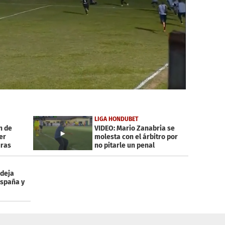
LIGA HONDUBET
n de
VIDEO: Mario Zanabria se
er
molesta con el árbitro por
uras
no pitarle un penal
deja
España y