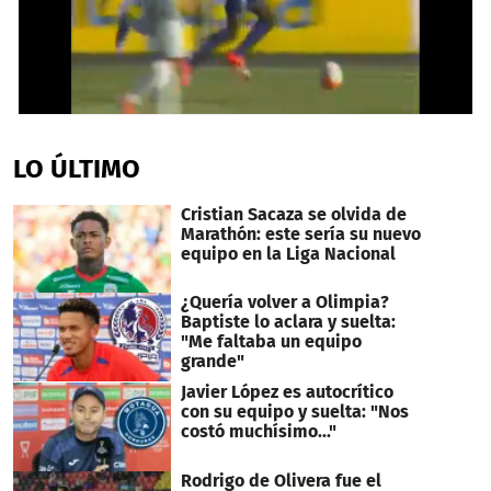
0
seconds
of
LO ÚLTIMO
36
seconds
Cristian Sacaza se olvida de
Marathón: este sería su nuevo
equipo en la Liga Nacional
¿Quería volver a Olimpia?
Baptiste lo aclara y suelta:
"Me faltaba un equipo
grande"
Javier López es autocrítico
con su equipo y suelta: "Nos
costó muchísimo..."
Rodrigo de Olivera fue el