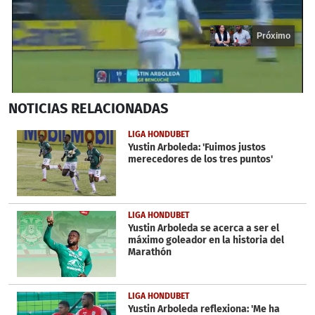
Próximo
0
NOTICIAS
RELACIONADAS
seconds
of
15
LIGA HONDUBET
seconds
Yustin Arboleda: 'Fuimos justos
merecedores de los tres puntos'
LIGA HONDUBET
Yustin Arboleda se acerca a ser el
máximo goleador en la historia del
Marathón
LIGA HONDUBET
Yustin Arboleda reflexiona: 'Me ha