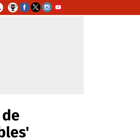
 de
bles'