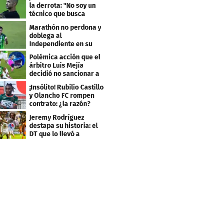
la derrota: "No soy un
técnico que busca
excusas"
Marathón no perdona y
doblega al
Independiente en su
bienvenida a primera
Polémica acción que el
árbitro Luis Mejía
decidió no sancionar a
Independiente
¡Insólito! Rubilio Castillo
y Olancho FC rompen
contrato: ¿la razón?
Jeremy Rodríguez
destapa su historia: el
DT que lo llevó a
Olimpia, ídolo y sus
metas