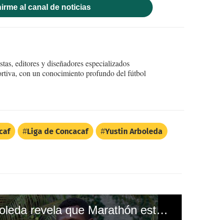
irme al canal de noticias
tas, editores y diseñadores especializados
ortiva, con un conocimiento profundo del fútbol
caf
Liga de Concacaf
Yustin Arboleda
Esposa de Yustin Arboleda revela que Marathón está endeudado con el delantero