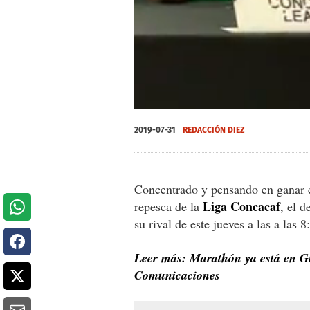
0
seconds
2019-07-31
REDACCIÓN DIEZ
of
0
seconds
Volume
0%
Concentrado y pensando en ganar e
Liga
Concacaf
repesca de la
, el 
su rival de este jueves a las a las 
Leer más: Marathón ya está en G
Comunicaciones