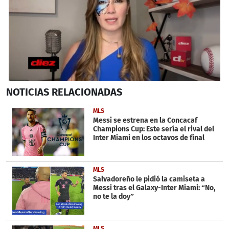
0
NOTICIAS
RELACIONADAS
seconds
of
1
MLS
minute,
Messi se estrena en la Concacaf
37
Champions Cup: Este sería el rival del
seconds
Inter Miami en los octavos de final
MLS
Salvadoreño le pidió la camiseta a
Messi tras el Galaxy-Inter Miami: “No,
no te la doy”
MLS