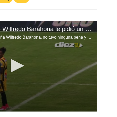
El momento en el que Wilfredo Barahona le pidió un autógrafo a Ronaldinho
El lateral derecho del Real España Wilfredo Barahona, no tuvo ninguna pena y confesó todo lo que conversó con el exjugador del Barcelona Ronaldinho dentro del terreno de juego