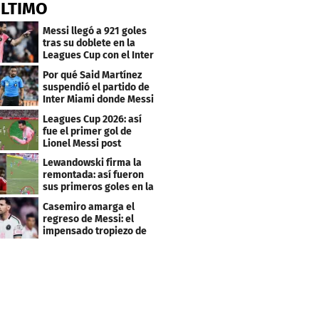
ÚLTIMO
Messi llegó a 921 goles
tras su doblete en la
Leagues Cup con el Inter
Miami
Por qué Said Martínez
suspendió el partido de
Inter Miami donde Messi
marcó doblete
Leagues Cup 2026: así
fue el primer gol de
Lionel Messi post
Mundial
Lewandowski firma la
remontada: así fueron
sus primeros goles en la
MLS
Casemiro amarga el
regreso de Messi: el
impensado tropiezo de
Inter Miami en la MLS