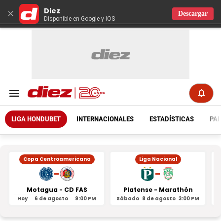
Diez
×
Descargar
Disponible en Google y IOS
LIGA HONDUBET
INTERNACIONALES
ESTADÍSTICAS
PAR
Copa Centroamericana
Liga Nacional
-
-
Motagua - CD FAS
Platense - Marathón
Hoy
6 de agosto
9:00 PM
Sábado
8 de agosto
3:00 PM