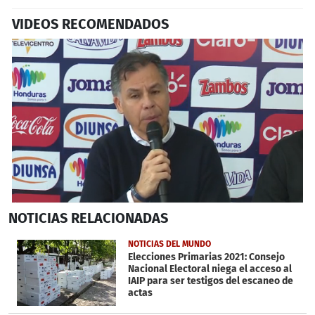
VIDEOS RECOMENDADOS
0
NOTICIAS
RELACIONADAS
seconds
of
1
NOTICIAS DEL MUNDO
minute,
Elecciones Primarias 2021: Consejo
22
Nacional Electoral niega el acceso al
seconds
IAIP para ser testigos del escaneo de
actas