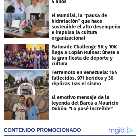
4 años
El Mundial, la “pausa de
hidratación” que hace
sostenible el alto desempeño
e impulsa la cultura
organizacional
Gatorade Challenge 5K y 10K
llega a Copán Ruinas: únete a
la gran fiesta de deporte y
cultura
Terremoto en Venezuela: 164
fallecidos, 971 heridos y 30
réplicas tras el sismo
El emotivo mensaje de la
leyenda del Barca a Mauricio
Dubón: "Lo pasé increíble"