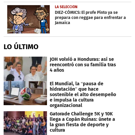
LA SELECCIÓN
DIEZ-CÓMICS: El profe Pinto ya se
prepara con reggae para enfrentar a
Jamaica
LO ÚLTIMO
JOH volvió a Honduras: así se
reencontró con su familia tras
4 años
El Mundial, la “pausa de
hidratación” que hace
sostenible el alto desempeño
e impulsa la cultura
organizacional
Gatorade Challenge 5K y 10K
llega a Copán Ruinas: únete a
la gran fiesta de deporte y
cultura