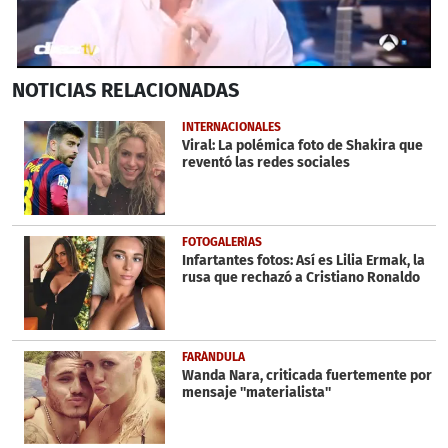
0
NOTICIAS
RELACIONADAS
seconds
of
1
INTERNACIONALES
minute,
Viral: La polémica foto de Shakira que
52
reventó las redes sociales
seconds
FOTOGALERÍAS
Infartantes fotos: Así es Lilia Ermak, la
rusa que rechazó a Cristiano Ronaldo
FARÁNDULA
Wanda Nara, criticada fuertemente por
mensaje ''materialista''