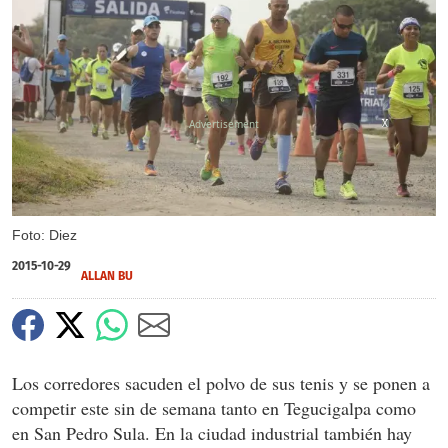
X
X
X
X
Foto: Diez
2015-10-29
ALLAN BU
Los corredores sacuden el polvo de sus tenis y se ponen a
competir este sin de semana tanto en Tegucigalpa como
en San Pedro Sula. En la ciudad industrial también hay