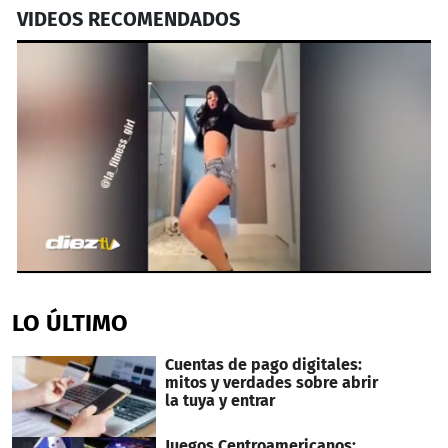
VIDEOS RECOMENDADOS
0
seconds
of
LO ÚLTIMO
58
seconds
Cuentas de pago digitales:
mitos y verdades sobre abrir
la tuya y entrar
Juegos Centroamericanos: