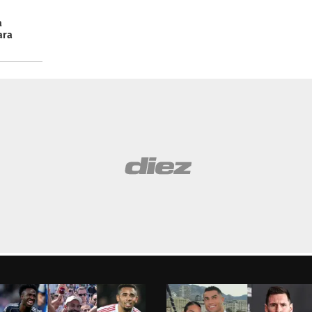
a
ara