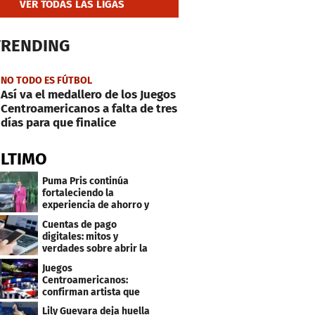
VER TODAS LAS LIGAS
TRENDING
NO TODO ES FÚTBOL
Así va el medallero de los Juegos
Centroamericanos a falta de tres
días para que finalice
ÚLTIMO
Puma Pris continúa
fortaleciendo la
experiencia de ahorro y
beneficios para sus
Cuentas de pago
clientes
digitales: mitos y
verdades sobre abrir la
tuya y entrar
Juegos
Centroamericanos:
confirman artista que
cantará en la ceremonia
Lily Guevara deja huella