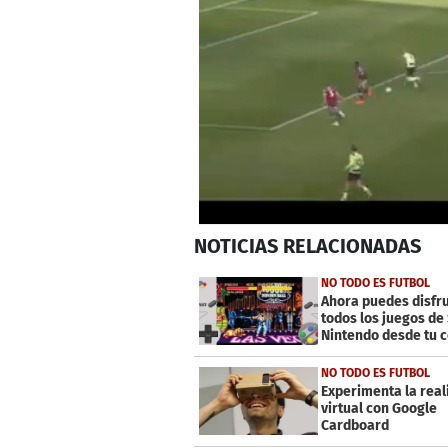
0
NOTICIAS
RELACIONADAS
seconds
of
46
NO TODO ES FUTBOL
seconds
Volume
Ahora puedes disfr
0%
todos los juegos de
Nintendo desde tu c
NO TODO ES FUTBOL
Experimenta la real
virtual con Google
Cardboard