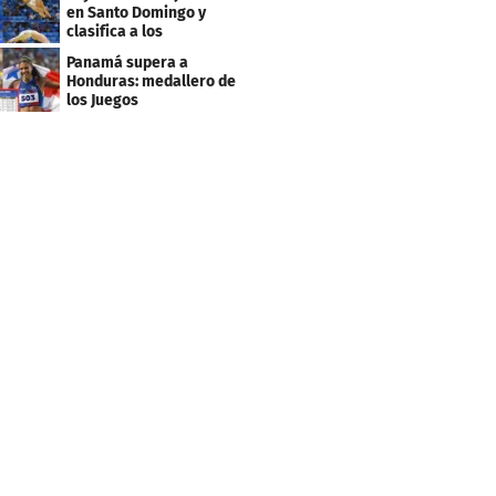
de clausura
en Santo Domingo y
clasifica a los
Panamericanos de Lima
Panamá supera a
2027
Honduras: medallero de
los Juegos
Centroamericanos