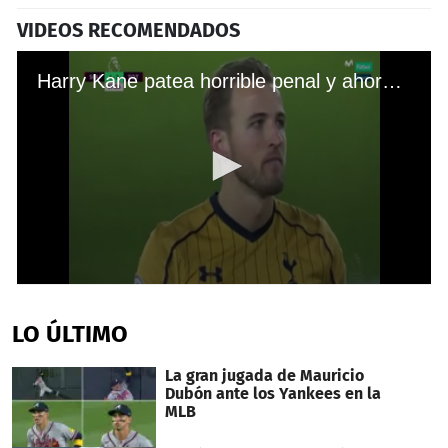
VIDEOS RECOMENDADOS
Harry Kane patea horrible penal y ahora pide trabajo en la NFL
0
seconds
of
LO ÚLTIMO
16
seconds
La gran jugada de Mauricio
Dubón ante los Yankees en la
MLB