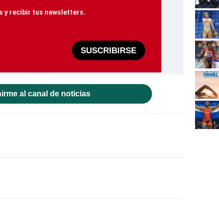
 y recibir tus newsletters.
SUSCRIBIRSE
irme al canal de noticias