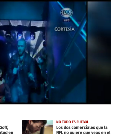
NO TODO ES FUTBOL
Goff,
Los dos comerciales que la
ntud en
NFL no quiere que veas en el