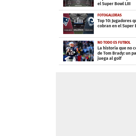
seconds
Volume
el Super Bowl LIII
0%
FOTOGALERÍAS
Top 10: Jugadores 
cobran en el Super B
NO TODO ES FUTBOL
La historia que no 
de Tom Brady: un p
juega al golf