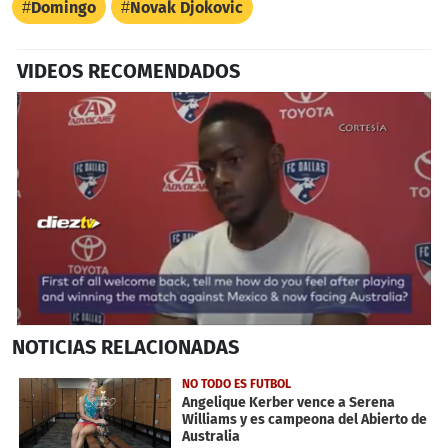
Domingo
Novak Djokovic
VIDEOS RECOMENDADOS
0
NOTICIAS
RELACIONADAS
seconds
of
34
NO TODO ES FUTBOL
seconds
Angelique Kerber vence a Serena
Williams y es campeona del Abierto de
Australia